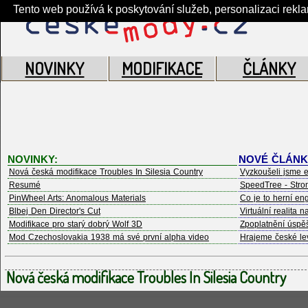
Tento web používá k poskytování služeb, personalizaci rekl
NOVINKY
MODIFIKACE
ČLÁNKY
NOVINKY:
NOVÉ ČLÁNK
Nová česká modifikace Troubles In Silesia Country
Vyzkoušeli jsme e
Resumé
SpeedTree - Strom
PinWheel Arts: Anomalous Materials
Co je to herní en
Blbej Den Director's Cut
Virtuální realita 
Modifikace pro starý dobrý Wolf 3D
Zpoplatnění úspěš
Mod Czechoslovakia 1938 má své první alpha video
Hrajeme české l
Nová česká modifikace Troubles In Silesia Country